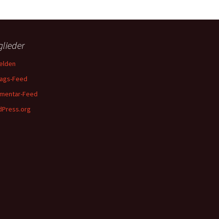
glieder
elden
rags-Feed
mentar-Feed
Press.org