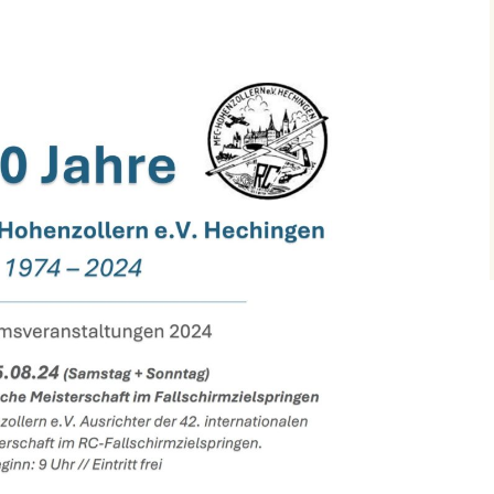
atz
sleben