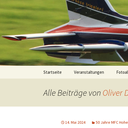
Zum
Inhalt
springen
Modellflug
Startseite
Veranstaltungen
Fotoa
Flugpl
Alle Beiträge von
Oliver 
Hohenz
Ausst
14. Mai 2024
50 Jahre MFC Hohen
Model