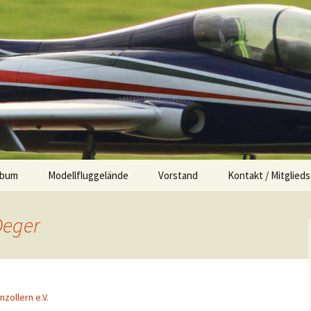
club Hohenzolle
lbum
Modellfluggelände
Vorstand
Kontakt / Mitglieds
atzfeste
Deger
ollern – Cup
ellungen
zollern e.V.
lbau