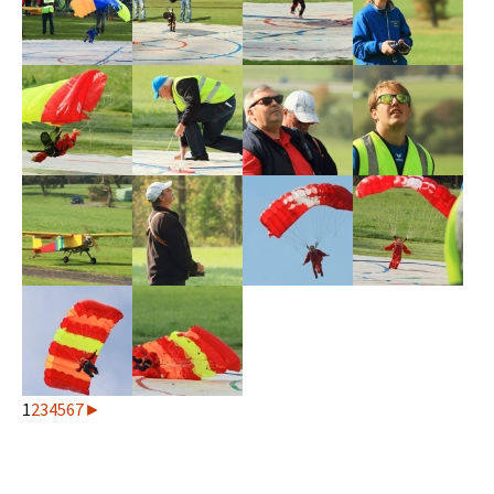
1
2
3
4
5
6
7
►