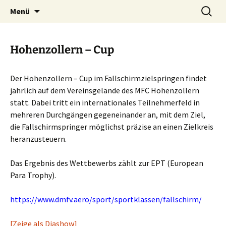
Zum
Suchen
Modellflugclub Hohenzollern
Menü
Inhalt
nach:
e.V.
springen
Hohenzollern – Cup
Der Hohenzollern – Cup im Fallschirmzielspringen findet
jährlich auf dem Vereinsgelände des MFC Hohenzollern
statt. Dabei tritt ein internationales Teilnehmerfeld in
mehreren Durchgängen gegeneinander an, mit dem Ziel,
die Fallschirmspringer möglichst präzise an einen Zielkreis
heranzusteuern.
Das Ergebnis des Wettbewerbs zählt zur EPT (European
Para Trophy).
https://www.dmfv.aero/sport/sportklassen/fallschirm/
[Zeige als Diashow]