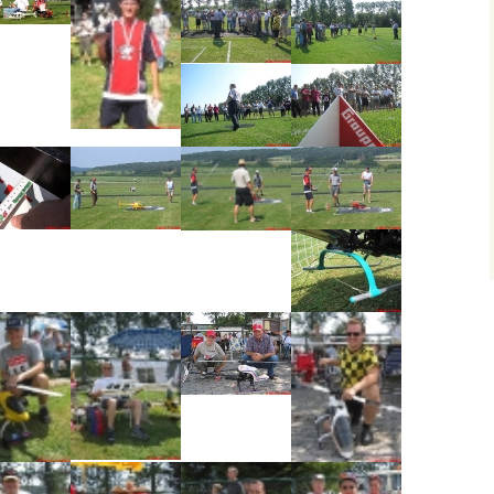
atz
sleben