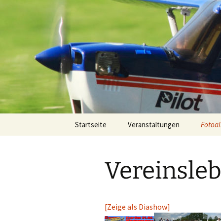
Zum
Inhalt
springen
Modellflug
Startseite
Veranstaltungen
Fotoa
Flugpl
Vereinsle
Hohenz
Ausst
[Zeige als Diashow]
Model