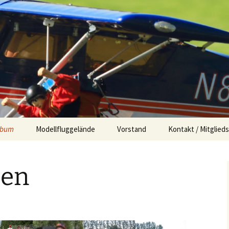
club Hohenzolle
lbum
Modellfluggelände
Vorstand
Kontakt / Mitglieds
atzfeste
ben
ollern – Cup
ellungen
lbau