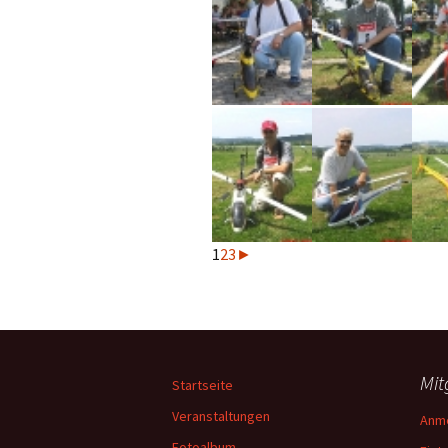
1
2
3
►
Mit
Startseite
Veranstaltungen
Anm
Fotoalbum