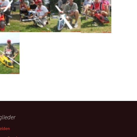
glieder
elden